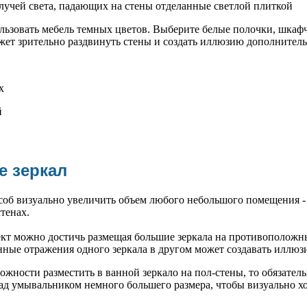
лучей света, падающих на стены отделанные светлой плиткой
ользовать мебель темных цветов. Выберите белые полочки, шка
жет зрительно раздвинуть стены и создать иллюзию дополнитель
е зеркал
соб визуально увеличить объем любого небольшого помещения -
тенах.
кт можно достичь размещая большие зеркала на противоположн
нные отражения одного зеркала в другом может создавать иллюз
можности разместить в ванной зеркало на пол-стены, то обязател
над умывальником немного большего размера, чтобы визуально х