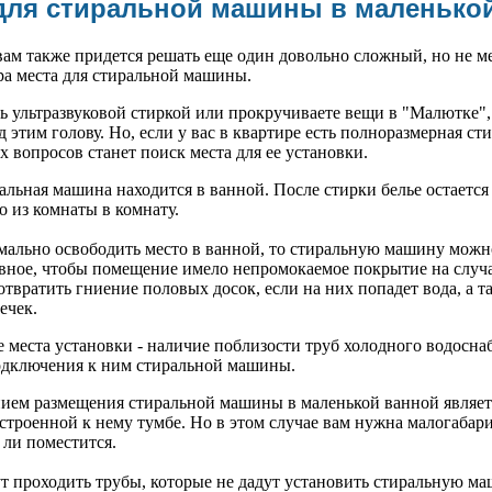
для стиральной машины в маленько
ам также придется решать еще один довольно сложный, но не м
ра места для стиральной машины.
ь ультразвуковой стиркой или прокручиваете вещи в "Малютке",
д этим голову. Но, если у вас в квартире есть полноразмерная ст
х вопросов станет поиск места для ее установки.
ральная машина находится в ванной. После стирки белье остаетс
го из комнаты в комнату.
мально освободить место в ванной, то стиральную машину можно
лавное, чтобы помещение имело непромокаемое покрытие на слу
отвратить гниение половых досок, если на них попадет вода, а т
ечек.
 места установки - наличие поблизости труб холодного водосна
одключения к ним стиральной машины.
ием размещения стиральной машины в маленькой ванной являет
троенной к нему тумбе. Но в этом случае вам нужна малогабари
 ли поместится.
ут проходить трубы, которые не дадут установить стиральную м