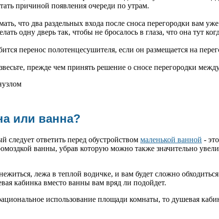
стать причиной появления очереди по утрам.
ать, что два раздельных входа после сноса перегородки вам уже
лать одну дверь так, чтобы не бросалось в глаза, что она тут ког
ится перенос полотенцесушителя, если он размещается на перег
звесьте, прежде чем принять решение о сносе перегородки между
на или ванна?
ый следует ответить перед обустройством
маленькой ванной
- эт
ромоздкой ванны, убрав которую можно также значительно увел
ежиться, лежа в теплой водичке, и вам будет сложно обходиться
вая кабинка вместо ванны вам вряд ли подойдет.
 рациональное использование площади комнаты, то душевая каби