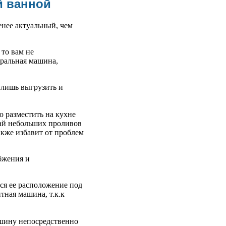
й ванной
енее актуальный, чем
 то вам не
иральная машина,
я лишь выгрузить и
 разместить на кухне
чай небольших проливов
акже избавит от проблем
бжения и
ся ее расположение под
тная машина, т.к.к
ашину непосредственно