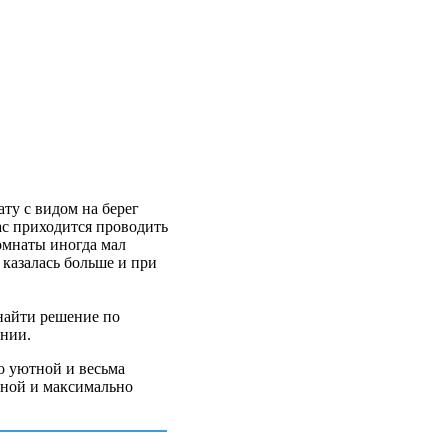
ту с видом на берег
ас приходится проводить
омнаты иногда мал
 казалась больше и при
найти решение по
нии.
о уютной и весьма
нной и максимально