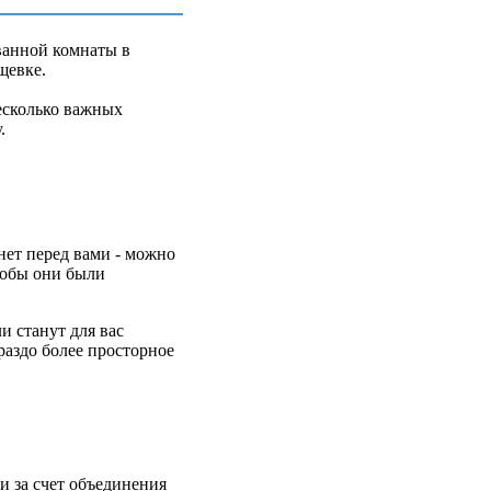
ванной комнаты в
щевке.
несколько важных
.
нет перед вами - можно
тобы они были
и станут для вас
раздо более просторное
ди за счет объединения