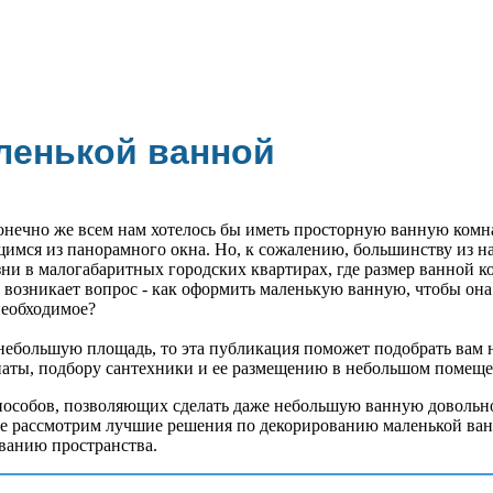
ленькой ванной
онечно же всем нам хотелось бы иметь просторную ванную комна
имся из панорамного окна. Но, к сожалению, большинству из н
ни в малогабаритных городских квартирах, где размер ванной к
о возникает вопрос - как оформить маленькую ванную, чтобы она
необходимое?
 небольшую площадь, то эта публикация поможет подобрать вам 
аты, подбору сантехники и ее размещению в небольшом помеще
способов, позволяющих сделать даже небольшую ванную довольн
е рассмотрим лучшие решения по декорированию маленькой ва
ванию пространства.