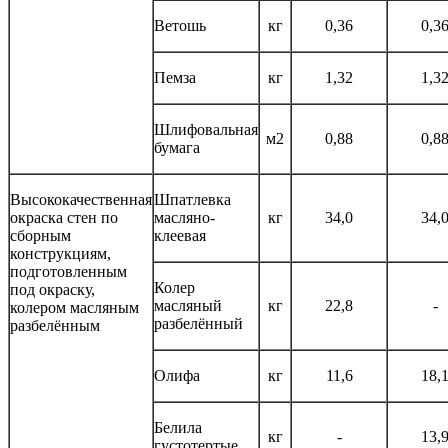
Ветошь
кг
0,36
0,3
Пемза
кг
1,32
1,3
Шлифовальная
м2
0,88
0,8
бумага
Высококачественная
Шпатлевка
окраска стен по
масляно-
кг
34,0
34,
сборным
клеевая
конструкциям,
подготовленным
Колер
под окраску,
масляный
кг
22,8
-
колером масляным
разбелённый
разбелённым
Олифа
кг
11,6
18,
Белила
кг
-
13,
густотертые