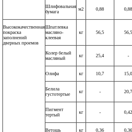
Шлифовальная
м2
0,88
0,8
бумага
Высококачественная
Шпатлевка
покраска
масляно-
кг
56,5
56,
заполнений
клеевая
дверных проемов
Колер белый
кг
25,4
-
масляный
Олифа
кг
10,7
15,
Белила
кг
-
20,
густотертые
Пигмент
кг
-
0,4
тертый
Ветошь
кг
0,36
0,3