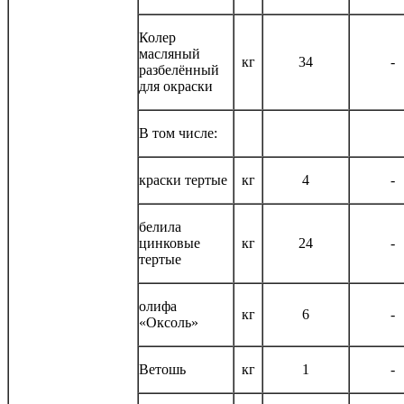
Колер
масляный
кг
34
-
разбелённый
для окраски
В том числе:
краски тертые
кг
4
-
белила
цинковые
кг
24
-
тертые
олифа
кг
6
-
«Оксоль»
Ветошь
кг
1
-