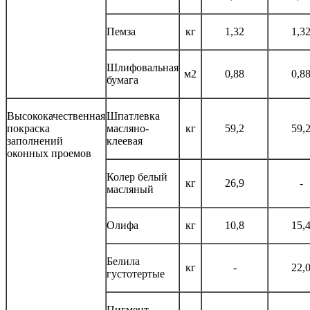
Пемза
кг
1,32
1,3
Шлифовальная
м2
0,88
0,8
бумага
Высококачественная
Шпатлевка
покраска
масляно-
кг
59,2
59,
заполнений
клеевая
оконных проемов
Колер белый
кг
26,9
-
масляный
Олифа
кг
10,8
15,
Белила
кг
-
22,
густотертые
Пигмент