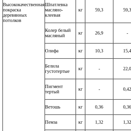
Высококачественная
Шпатлевка
покраска
масляно-
кг
59,3
59,
деревянных
клеевая
потолков
Колер белый
кг
26,9
-
масляный
Олифа
кг
10,3
15,
Белила
кг
-
22,
густотертые
Пигмент
кг
-
0,4
тертый
Ветошь
кг
0,36
0,3
Пемза
кг
1,32
1,3