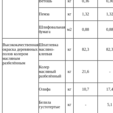
Ветошь
кг
0,36
0,3
Пемза
кг
1,32
1,3
Шлифовальная
м2
0,88
0,8
бумага
Высококачественная
Шпатлевка
окраска деревянных
масляно-
кг
82,3
82,
полов колером
клеевая
масляным
разбелённым
Колер
масляный
кг
21,6
-
разбелённый
Олифа
кг
10,7
17,
Белила
кг
-
5,1
густотертые