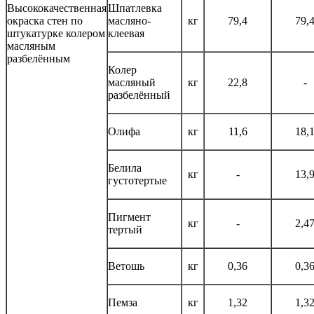
Высококачественная
Шпатлевка
окраска стен по
масляно-
кг
79,4
79,
штукатурке колером
клеевая
масляным
разбелённым
Колер
масляный
кг
22,8
-
разбелённый
Олифа
кг
11,6
18,
Белила
кг
-
13,
густотертые
Пигмент
кг
-
2,4
тертый
Ветошь
кг
0,36
0,3
Пемза
кг
1,32
1,3