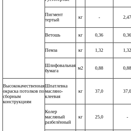
Пигмент
кг
-
2,4
тертый
Ветошь
кг
0,36
0,3
Пемза
кг
1,32
1,3
Шлифовальная
м2
0,88
0,8
бумага
Высококачественная
Шпатлевка
окраска потолков по
масляно-
кг
37,0
37,
сборным
клеевая
конструкциям
Колер
масляный
кг
25,0
-
разбелённый