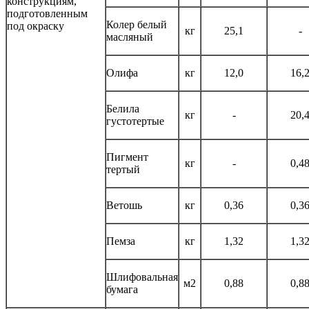
конструкциям,
подготовленным
Колер белый
под окраску
кг
25,1
-
масляный
Олифа
кг
12,0
16,
Белила
кг
-
20,
густотертые
Пигмент
кг
-
0,4
тертый
Ветошь
кг
0,36
0,3
Пемза
кг
1,32
1,3
Шлифовальная
м2
0,88
0,8
бумага