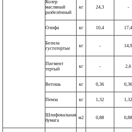
Колер
масляный
кг
24,3
-
разбелённый
Олифа
кг
10,4
17,
Белила
кг
-
14,
густотертые
Пигмент
кг
-
2,6
тертый
Ветошь
кг
0,36
0,3
Пемза
кг
1,32
1,3
Шлифовальная
м2
0,88
0,8
бумага