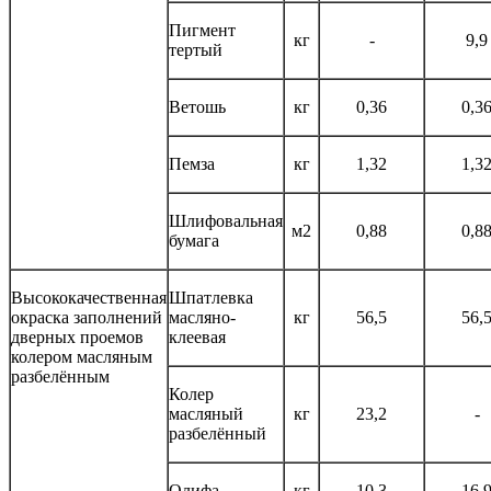
Пигмент
кг
-
9,9
тертый
Ветошь
кг
0,36
0,3
Пемза
кг
1,32
1,3
Шлифовальная
м2
0,88
0,8
бумага
Высококачественная
Шпатлевка
окраска заполнений
масляно-
кг
56,5
56,
дверных проемов
клеевая
колером масляным
разбелённым
Колер
масляный
кг
23,2
-
разбелённый
Олифа
кг
10,3
16,