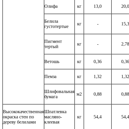
Олифа
кг
13,0
20,
Белила
кг
-
15,
густотертые
Пигмент
кг
-
2,7
тертый
Ветошь
кг
0,36
0,3
Пемза
кг
1,32
1,3
Шлифовальная
м2
0,88
0,8
бумага
Высококачественная
Шпатлевка
окраска стен по
масляно-
кг
54,4
54,
дереву белилами
клеевая