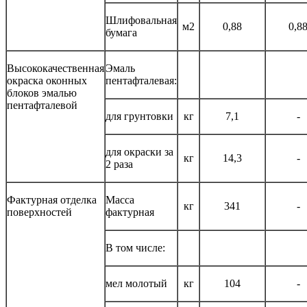
Шлифовальная
м2
0,88
0,8
бумага
Высококачественная
Эмаль
окраска оконных
пентафталевая:
блоков эмалью
пентафталевой
для грунтовки
кг
7,1
-
для окраски за
кг
14,3
-
2 раза
Фактурная отделка
Масса
кг
341
-
поверхностей
фактурная
В том числе:
мел молотый
кг
104
-