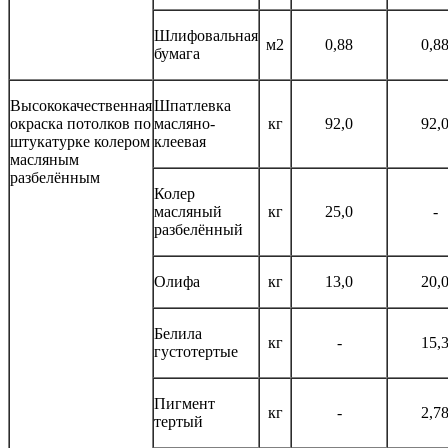
Шлифовальная
м2
0,88
0,8
бумага
Высококачественная
Шпатлевка
окраска потолков по
масляно-
кг
92,0
92,
штукатурке колером
клеевая
масляным
разбелённым
Колер
масляный
кг
25,0
-
разбелённый
Олифа
кг
13,0
20,
Белила
кг
-
15,
густотертые
Пигмент
кг
-
2,7
тертый