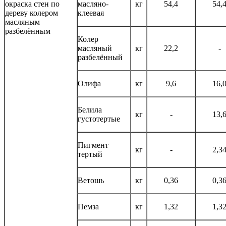
окраска стен по
масляно-
кг
54,4
54,
дереву колером
клеевая
масляным
разбелённым
Колер
масляный
кг
22,2
-
разбелённый
Олифа
кг
9,6
16,
Белила
кг
-
13,
густотертые
Пигмент
кг
-
2,3
тертый
Ветошь
кг
0,36
0,3
Пемза
кг
1,32
1,3