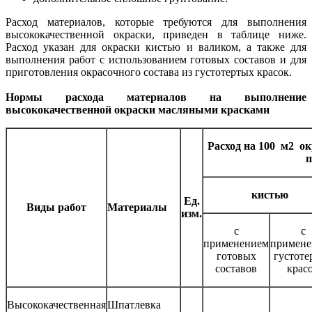
Расход материалов, которые требуются для выполнения
высококачественной окраски, приведен в таблице ниже.
Расход указан для окраски кистью и валиком, а также для
выполнения работ с использованием готовых составов и для
приготовления окрасочного состава из густотертых красок.
Нормы расхода материалов на выполнение
высококачественной окраски масляными красками
Расход на 100 м2 ок
п
кистью
Ед.
Виды работ
Материалы
изм.
с
с
применением
примене
готовых
густоте
составов
крас
Высококачественная
Шпатлевка