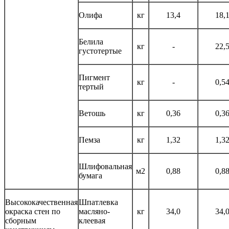
Олифа
кг
13,4
18,
Белила
кг
-
22,
густотертые
Пигмент
кг
-
0,5
тертый
Ветошь
кг
0,36
0,3
Пемза
кг
1,32
1,3
Шлифовальная
м2
0,88
0,8
бумага
Высококачественная
Шпатлевка
окраска стен по
масляно-
кг
34,0
34,
сборным
клеевая