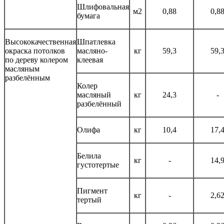
Шлифовальная
м2
0,88
0,8
бумага
Высококачественная
Шпатлевка
окраска потолков
масляно-
кг
59,3
59,
по дереву колером
клеевая
масляным
разбелённым
Колер
масляный
кг
24,3
-
разбелённый
Олифа
кг
10,4
17,
Белила
кг
-
14,
густотертые
Пигмент
кг
-
2,6
тертый