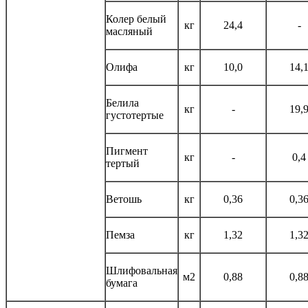
Колер белый
кг
24,4
-
масляный
Олифа
кг
10,0
14,
Белила
кг
-
19,
густотертые
Пигмент
кг
-
0,4
тертый
Ветошь
кг
0,36
0,3
Пемза
кг
1,32
1,3
Шлифовальная
м2
0,88
0,8
бумага