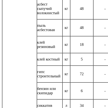
асбест
сыпучий
кг
48
-
волокнистый
пыль
кг
48
-
асбестовая
клей
кг
18
-
резиновый
клей костный
кг
5
-
гипс
кг
72
-
строительный
бензин или
кг
6
-
скипидар
сиккатив
л
34
-