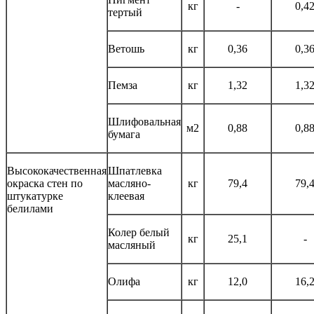
кг
-
0,4
тертый
Ветошь
кг
0,36
0,3
Пемза
кг
1,32
1,3
Шлифовальная
м2
0,88
0,8
бумага
Высококачественная
Шпатлевка
окраска стен по
масляно-
кг
79,4
79,
штукатурке
клеевая
белилами
Колер белый
кг
25,1
-
масляный
Олифа
кг
12,0
16,