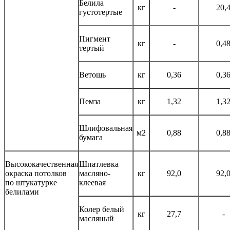
Белила
кг
-
20,
густотертые
Пигмент
кг
-
0,4
тертый
Ветошь
кг
0,36
0,3
Пемза
кг
1,32
1,3
Шлифовальная
м2
0,88
0,8
бумага
Высококачественная
Шпатлевка
окраска потолков
масляно-
кг
92,0
92,
по штукатурке
клеевая
белилами
Колер белый
кг
27,7
-
масляный