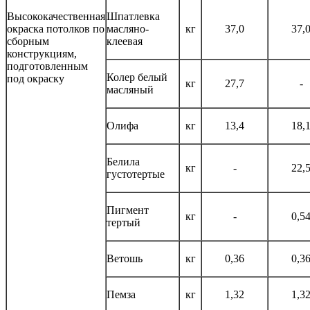
Высококачественная
Шпатлевка
окраска потолков по
масляно-
кг
37,0
37,
сборным
клеевая
конструкциям,
подготовленным
Колер белый
под окраску
кг
27,7
-
масляный
Олифа
кг
13,4
18,
Белила
кг
-
22,
густотертые
Пигмент
кг
-
0,5
тертый
Ветошь
кг
0,36
0,3
Пемза
кг
1,32
1,3