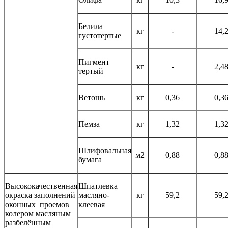
Белила
кг
-
14,
густотертые
Пигмент
кг
-
2,4
тертый
Ветошь
кг
0,36
0,3
Пемза
кг
1,32
1,3
Шлифовальная
м2
0,88
0,8
бумага
Высококачественная
Шпатлевка
окраска заполнений
масляно-
кг
59,2
59,
оконных проемов
клеевая
колером масляным
разбелённым