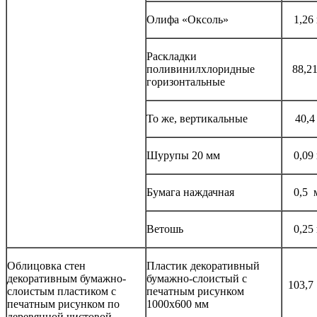
Олифа «Оксоль»
1,26
Раскладки
поливинилхлоридные
88,2
горизонтальные
То же, вертикальные
40,4
Шурупы 20 мм
0,09
Бумага наждачная
0,5 
Ветошь
0,25
Облицовка стен
Пластик декоративный
декоративным бумажно-
бумажно-слоистый с
103,7
слоистым пластиком с
печатным рисунком
печатным рисунком по
1000x600 мм
деревянной чистовой