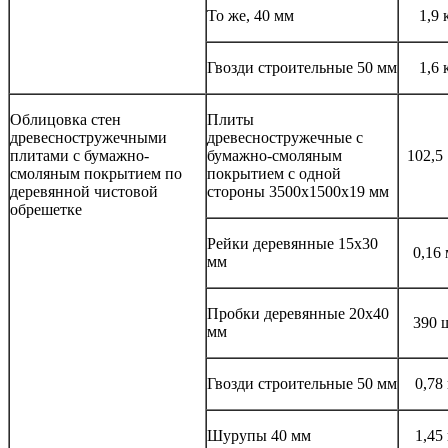
То же, 40 мм
1,9 
Гвозди строительные 50 мм
1,6 
Облицовка стен
Плиты
древесностружечными
древесностружечные с
плитами с бумажно-
бумажно-смоляным
102,5
смоляным покрытием по
покрытием с одной
деревянной чистовой
стороны 3500x1500x19 мм
обрешетке
Рейки деревянные 15x30
0,16
мм
Пробки деревянные 20x40
390 
мм
Гвозди строительные 50 мм
0,78
Шурупы 40 мм
1,45