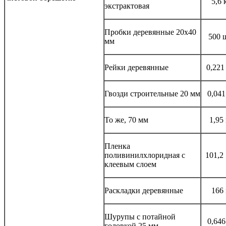
5,6 
экстрактовая
Пробки деревянные 20x40
500 
мм
Рейки деревянные
0,221
Гвозди строительные 20 мм
0,041
То же, 70 мм
1,95
Пленка
поливинилхлоридная с
101,2
клеевым слоем
Раскладки деревянные
166
Шурупы с потайной
0,646
головкой 25 мм