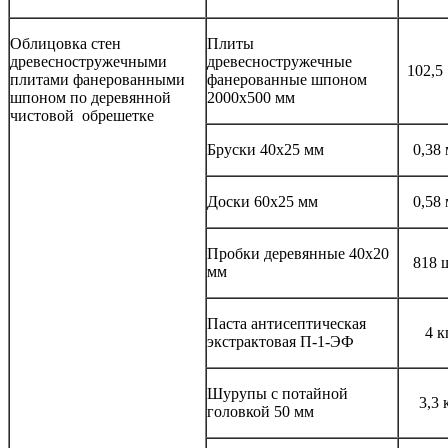
Облицовка стен
Плиты
древесностружечными
древесностружечные
102,5
плитами фанерованными
фанерованные шпоном
шпоном по деревянной
2000x500 мм
чистовой обрешетке
Бруски 40x25 мм
0,38
Доски 60x25 мм
0,58
Пробки деревянные 40x20
818 
мм
Паста антисептическая
4 к
экстрактовая П-1-ЭФ
Шурупы с потайной
3,3 
головкой 50 мм