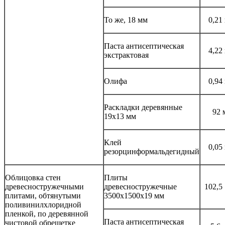
То же, 18 мм
0,21
Паста антисептическая
4,22
экстрактовая
Олифа
0,94
Раскладки деревянные
92 
19x13 мм
Клей
0,05
резорцинформальдегидный
Облицовка стен
Плиты
древесностружечными
древесностружечные
102,5
плитами, обтянутыми
3500x1500x19 мм
поливинилхлоридной
пленкой, по деревянной
Паста антисептическая
чистовой обрешетке