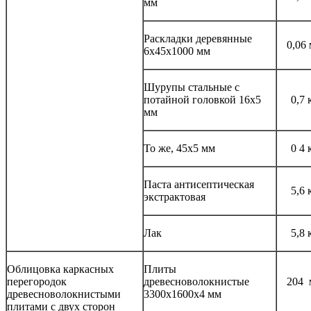
мм
Раскладки деревянные
0,06
6x45x1000 мм
Шурупы стальные с
потайной головкой 16x5
0,7 
мм
То же, 45x5 мм
0 4 
Паста антисептическая
5,6 
экстрактовая
Лак
5,8 
Облицовка каркасных
Плиты
перегородок
древесноволокнистые
204 
древесноволокнистыми
3300x1600x4 мм
плитами с двух сторон