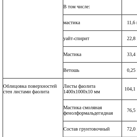
В том числе:
мастика
11,6 
уайт-спирит
22,8
Мастика
33,4
Ветошь
0,25
Облицовка поверхностей
Листы фаолита
104,1
стен листами фаолита
1400x1000x10 мм
Мастика смоляная
76,5
фенолформальдегидная
Состав грунтовочный
72,0