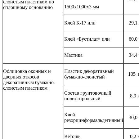
слоистым пластиком по
1500x1000x3 мм
сплошному основанию
Клей К-17 или
29,1
Клей «Бустилат» или
60,0
Мастика
34,4
Облицовка оконных и
Пластик декоративный
105 
дверных откосов
бумажно-слоистый
декоративным бумажно-
слоистым пластиком
Состав грунтовочный
8,9 
полистирольный
Клей
30,0
резорцинформальдегидный
Ветошь
0,2 