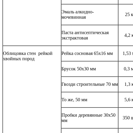
Эмаль алкидно-
25 
мочевинная
Паста антисептическая
4,2 
экстрактовая
Облицовка стен рейкой
Рейка сосновая 65x16 мм
1,53
хвойных пород
Брусок 50x30 мм
0,3 
Гвозди строительные 70 мм
1,3 
То же, 50 мм
5,6 
Пробки деревянные 30x50
350 
мм