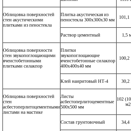
Облицовка поверхностей
Плитка акустическая из
101,1
стен акустическими
пеностекла 300x300x30 мм
плитками из пеностекла
Раствор цементный
1,5 
Облицовка поверхности
Плитки
стен звукопоглощающими
звукопоглощающие
100,2
ячеистобетонными
ячеистобетонные силакпор
плитками силакпор
400x400x40 мм
Клей наиритовый НТ-4
30,2
Облицовка поверхностей
Листы
102 (1
стен
асбестоперлитоцементные
м2
асбестоперлитоцементными
500x500 мм
листами на мастике
Состав грунтовочный
34,4