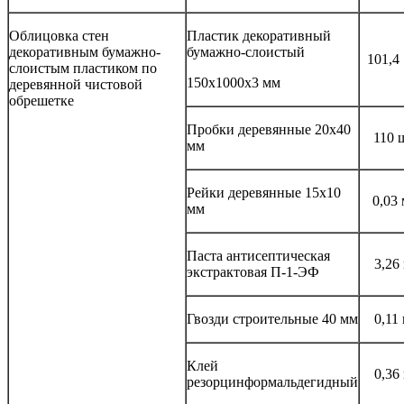
Облицовка стен
Пластик декоративный
декоративным бумажно-
бумажно-слоистый
101,4
слоистым пластиком по
150x1000x3 мм
деревянной чистовой
обрешетке
Пробки деревянные 20x40
110 
мм
Рейки деревянные 15x10
0,03
мм
Паста антисептическая
3,26
экстрактовая П-1-ЭФ
Гвозди строительные 40 мм
0,11 
Клей
0,36
резорцинформальдегидный