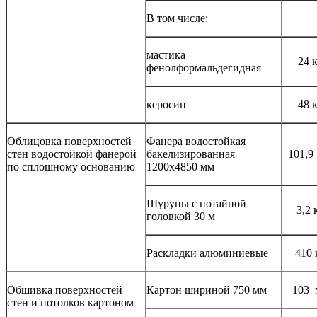
В том числе:
мастика
24 
фенолформальдегидная
керосин
48 
Облицовка поверхностей
Фанера водостойкая
стен водостойкой фанерой
бакелизированная
101,9
по сплошному основанию
1200x4850 мм
Шурупы с потайной
3,2 
головкой 30 м
Раскладки алюминиевые
410 
Обшивка поверхностей
Картон шириной 750 мм
103 
стен и потолков картоном