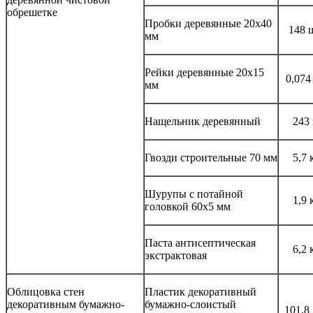
обрешетке
Пробки деревянные 20x40
148 
мм
Рейки деревянные 20x15
0,074
мм
Нащельник деревянный
243
Гвозди строительные 70 мм
5,7 
Шурупы с потайной
1,9 
головкой 60x5 мм
Паста антисептическая
6,2 
экстрактовая
Облицовка стен
Пластик декоративный
декоративным бумажно-
бумажно-слоистый
101,8