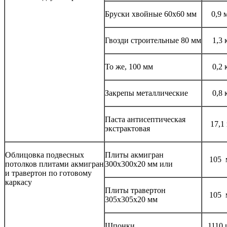
Бруски хвойные 60x60 мм
0,9 
Гвозди строительные 80 мм
1,3 
То же, 100 мм
0,2 
Закрепы металлические
0,8 
Паста антисептическая
17,1
экстрактовая
Облицовка подвесных
Плиты акмигран
105 
потолков плитами акмигран
300x300x20 мм или
и травертон по готовому
каркасу
Плиты травертон
105 
305x305x20 мм
Шпонки
1110 