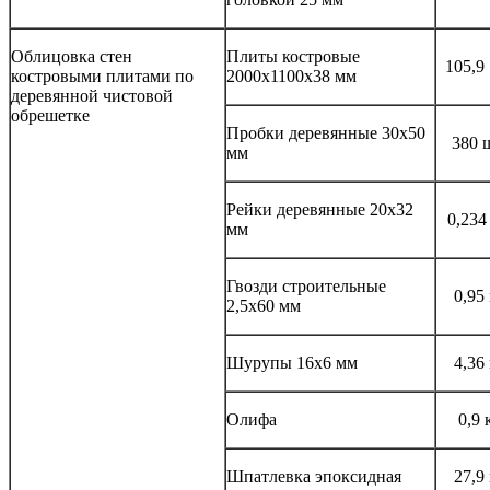
Облицовка стен
Плиты костровые
105,9
костровыми плитами по
2000x1100x38 мм
деревянной чистовой
обрешетке
Пробки деревянные 30x50
380 
мм
Рейки деревянные 20x32
0,234
мм
Гвозди строительные
0,95
2,5x60 мм
Шурупы 16x6 мм
4,36
Олифа
0,9 
Шпатлевка эпоксидная
27,9