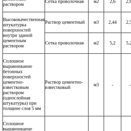
Сетка проволочная
м2
2,6
2,
раствором
Высококачественная
Раствор цементный
м3
2,44
2,
штукатурка
поверхностей
внутри зданий
цементным
Сетка проволочная
м2
5,2
5,
раствором
Сплошное
выравнивание
бетонных
поверхностей
цементно-
Раствор цементно-
м3
-
-
известковым
известковый
раствором
(однослойная
штукатурка) при
толщине слоя 5 мм
Сплошное
выравнивание