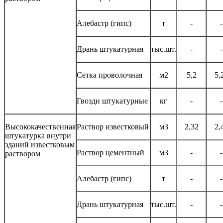
Алебастр (гипс)
т
-
-
Дрань штукатурная
тыс.шт.
-
-
Сетка проволочная
м2
5,2
5,
Гвозди штукатурные
кг
-
-
Высококачественная
Раствор известковый
м3
2,32
2,
штукатурка внутри
зданий известковым
Раствор цементный
м3
-
-
раствором
Алебастр (гипс)
т
-
-
Дрань штукатурная
тыс.шт.
-
-