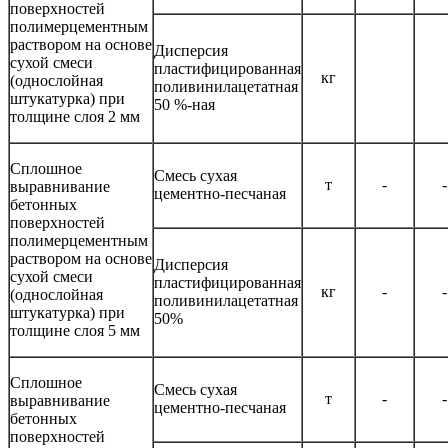
поверхностей
полимерцементным
раствором на основе
Дисперсия
сухой смеси
пластифицированная
кг
(однослойная
поливинилацетатная
штукатурка) при
50 %-ная
толщине слоя 2 мм
Сплошное
Смесь сухая
т
-
-
выравнивание
цементно-песчаная
бетонных
поверхностей
полимерцементным
раствором на основе
Дисперсия
сухой смеси
пластифицированная
кг
-
-
(однослойная
поливинилацетатная
штукатурка) при
50%
толщине слоя 5 мм
Сплошное
Смесь сухая
т
-
-
выравнивание
цементно-песчаная
бетонных
поверхностей