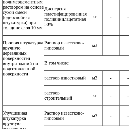
полимерцементным
раствором на основе
Дисперсия
сухой смеси
пластифицированная
кг
-
-
(однослойная
поливинилацетатная
штукатурка) при
50%
толщине слоя 10 мм
Простая штукатурка
Раствор известково-
м3
-
-
вручную
гипсовый
деревянных
поверхностей
В том числе:
внутри зданий по
подготовленной
поверхности
раствор известковый
м3
-
-
раствор
кг
-
-
строительный
Улучшенная
Раствор известково-
м3
-
-
штукатурка
гипсовый
вручную
деревянных