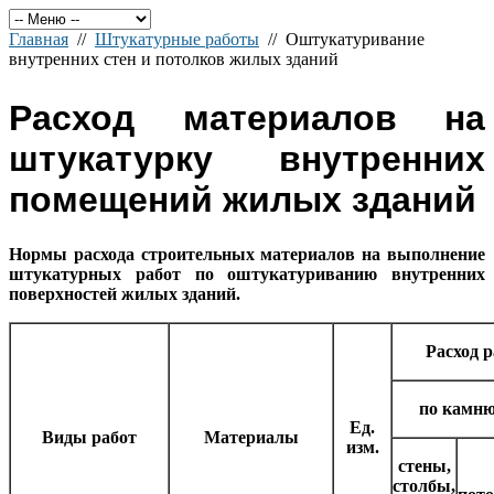
Главная
//
Штукатурные работы
// Оштукатуривание
внутренних стен и потолков жилых зданий
Расход материалов на
штукатурку внутренних
помещений жилых зданий
Нормы расхода строительных материалов на выполнение
штукатурных работ по оштукатуриванию внутренних
поверхностей жилых зданий.
Расход р
по камн
Ед.
Виды работ
Материалы
изм.
стены,
столбы,