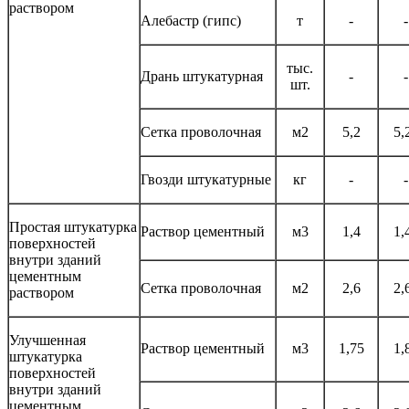
раствором
Алебастр (гипс)
т
-
-
тыс.
Дрань штукатурная
-
-
шт.
Сетка проволочная
м2
5,2
5,
Гвозди штукатурные
кг
-
-
Простая штукатурка
Раствор цементный
м3
1,4
1,
поверхностей
внутри зданий
цементным
Сетка проволочная
м2
2,6
2,
раствором
Улучшенная
Раствор цементный
м3
1,75
1,
штукатурка
поверхностей
внутри зданий
цементным