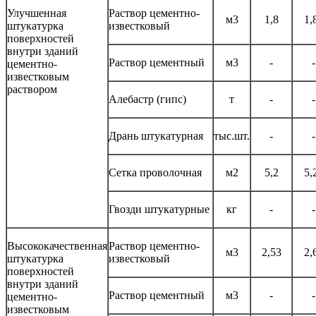
Улучшенная
Раствор цементно-
м3
1,8
1,
штукатурка
известковый
поверхностей
внутри зданий
Раствор цементный
м3
-
-
цементно-
известковым
раствором
Алебастр (гипс)
т
-
-
Дрань штукатурная
тыс.шт.
-
-
Сетка проволочная
м2
5,2
5,
Гвозди штукатурные
кг
-
-
Высококачественная
Раствор цементно-
м3
2,53
2,
штукатурка
известковый
поверхностей
внутри зданий
Раствор цементный
м3
-
-
цементно-
известковым