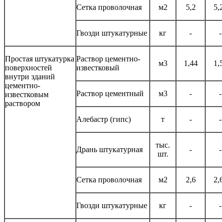
Сетка проволочная
м2
5,2
5,
Гвозди штукатурные
кг
-
-
Простая штукатурка
Раствор цементно-
м3
1,44
1,
поверхностей
известковый
внутри зданий
цементно-
Раствор цементный
м3
-
-
известковым
раствором
Алебастр (гипс)
т
-
-
тыс.
Дрань штукатурная
-
-
шт.
Сетка проволочная
м2
2,6
2,
Гвозди штукатурные
кг
-
-