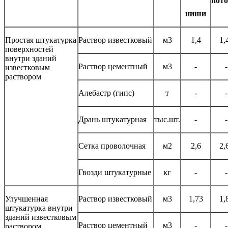
пот
ниши
Простая штукатурка
Раствор известковый
м3
1,4
1,
поверхностей
внутри зданий
Раствор цементный
м3
-
-
известковым
раствором
Алебастр (гипс)
т
-
-
Дрань штукатурная
тыс.шт.
-
-
Сетка проволочная
м2
2,6
2,
Гвозди штукатурные
кг
-
-
Улучшенная
Раствор известковый
м3
1,73
1,
штукатурка внутри
зданий известковым
Раствор цементный
м3
-
-
раствором