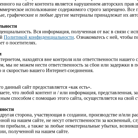
енного на сайте контента является нарушением авторских прав 
ммерческое использование содержимого строго запрещено. Все 
ые, графические и любые другие материалы принадлежат их авт
льности
нциальность. Вся информация, полученная от вас в связи с ис
ей
Политикой конфиденциальности
. Ознакомьтесь с ней, чтобы 
т о посетителях.
м
ернетом, находятся вне контроля или ответственности нашего са
ом, мы не можем нести ответственность за сбои или задержки в 
 и скоростью вашего Интернет-соединения.
то данный сайт предоставляется «как есть».
аете, что любой контент и / или информация, представленная, з
ным способом с помощью этого сайта, осуществляется на свой ст
нности
 другая сторона, участвующая в создании, производстве и/или р
ной на нашем сайте, не несут ответственности за косвенный, 
ли прибыли, а также за любые нематериальные убытки, возникши
ии, полученной на нашем сайте.