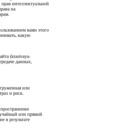
и прав интеллектуальной
права на
орам.
пользованием вами этого
понимать, какую
йта (krasivaya-
передаче данных,
агруженная или
рах и риск.
аспространении
случайный или прямой
е в результате