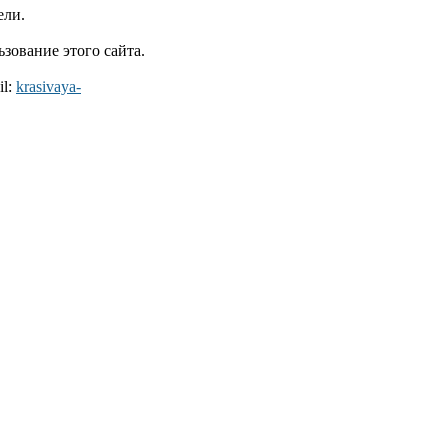
ели.
зование этого сайта.
il:
krasivaya-