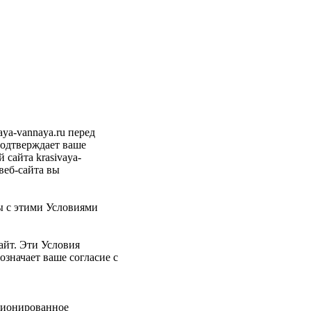
ya-vannaya.ru перед
подтверждает ваше
сайта krasivaya-
веб-сайта вы
ны с этими Условиями
айт. Эти Условия
означает ваше согласие с
кционированное