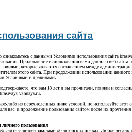
спользования сайта
 ознакомьтесь с данными Условиями использования сайта krasiva
ьзования. Продолжение использования вами данного веб-сайта 
словиями, которые являются соглашением между администрацией 
етителем этого сайта. При продолжении использовании данного 
ми Условиями и правилами.
подтверждаете, что вам 18 лет и вы прочитали, поняли и соглас
rasivaya-vannaya.ru.
кое-либо из перечисленных ниже условий, не используйте этот с
для вас, и продолжение пользования сайтом после их прочтения 
 личного пользования
еб-сайте защищен законами об авторских правах. Любое несан