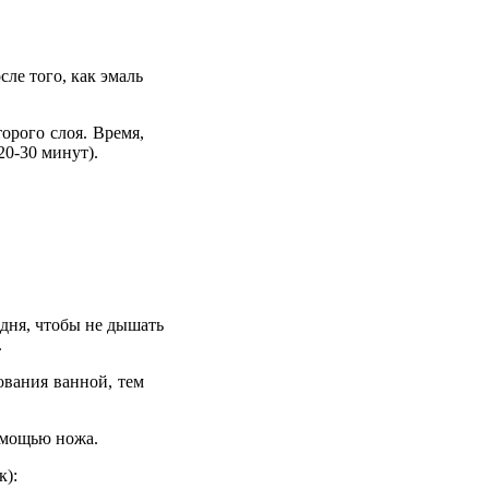
сле того, как эмаль
орого слоя. Время,
20-30 минут).
 дня, чтобы не дышать
.
ования ванной, тем
омощью ножа.
к):