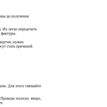
нны до получения
. Их легко определить
й фактуры.
 ацетон, нужно
огут стать причиной
али. Для этого смешайте
 Проведя полоску вверх,
е.