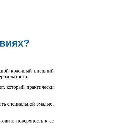
овиях?
 свой красивый внешний
ероховатости.
ет, который практически
ить специальной эмалью,
товить поверхность к ее