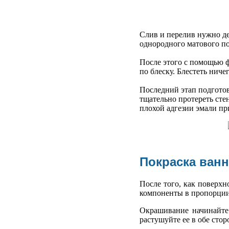
Слив и перелив нужно д
однородного матового по
После этого с помощью ф
по блеску. Блестеть нич
Последний этап подготов
тщательно протереть сте
плохой адгезии эмали пр
Покраска ван
После того, как поверх
компоненты в пропорции
Окрашивание начинайте 
растушуйте ее в обе сто