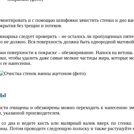
емонтировать и с помощью шлифовки зачистить стенки и дно ва
крытия без трещин и потеков.
онарика следует проверить – не осталось ли пропущенных пятен
его не должно. Вся поверхность должна быть однородной матово
ки поверхности к покраске – обезжиривание. Нанося на ветошь
нки, чтобы удалить даже самые мелкие частицы жира, которые м
и ее нанесении.
ны
ности очищены и обезжирены можно переходить к нанесению эм
, указанной производителем.
со дна и ведите кисть или малярный валик вверх по стенке.
роны. Потом проводите следующую полоску и также растушуйте е