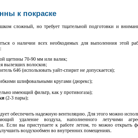
нны к покраске
ишком сложный, но требует тщательной подготовки и вниман
иться о наличии всех необходимых для выполенния этой ра
:
ой щетины 70-90 мм или валик;
я вылезших волосков;
итель 646 (использовать уайт-спирит не допускается);
ибкими шлифовальными кругами (дюрекс);
ельно имеющий фильтр, как у противогаза);
ки
(2-3 пары);
.
дует обеспечить надежную вентиляцию. Для этого можно испол
вающий удаление воздуха, наполненного летучими агре
. Если вы приступаете к работе летом, то можно открыть ф
 улучшить воздухообмен во внутренних помещениях.