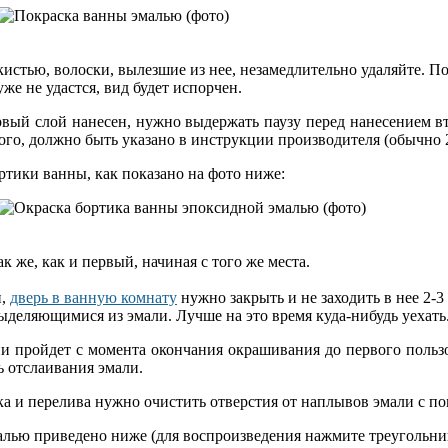
истью, волоски, вылезшие из нее, незамедлительно удаляйте. По
уже не удастся, вид будет испорчен.
рвый слой нанесен, нужно выдержать паузу перед нанесением вт
ого, должно быть указано в инструкции производителя (обычно 
ртики ванны, как показано на фото ниже:
к же, как и первый, начиная с того же места.
и,
дверь в ванную комнату
нужно закрыть и не заходить в нее 2-3
деляющимися из эмали. Лучше на это время куда-нибудь уехать
и пройдет с момента окончания окрашивания до первого польз
ь отслаивания эмали.
а и перелива нужно очистить отверстия от наплывов эмали с п
лью приведено ниже (для воспроизведения нажмите треугольни