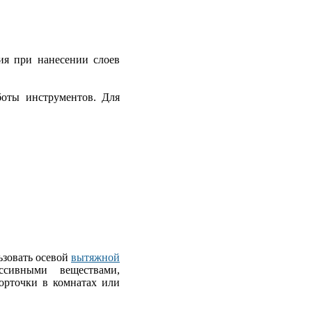
ия при нанесении слоев
боты инструментов. Для
ьзовать осевой
вытяжной
ссивными веществами,
орточки в комнатах или