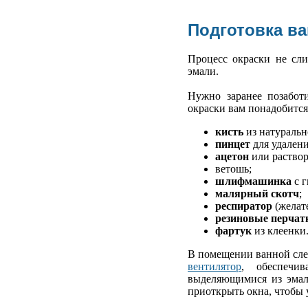
Подготовка ва
Процесс окраски не сл
эмали.
Нужно заранее позабот
окраски вам понадобится
кисть
из натуральн
пинцет
для удалени
ацетон
или раствор
ветошь;
шлифмашинка
с г
малярный скотч
;
респиратор
(желат
резиновые перчат
фартук
из клеенки
В помещении ванной сле
вентилятор
, обеспечи
выделяющимися из эмали
приоткрыть окна, чтобы