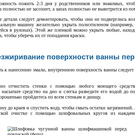
можность пожить 2-3 дня у родственников или знакомых, чт
а полностью не засохнет, а запах полностью не выветрится из п
 детали следует демонтировать, чтобы они не подверглись во
ральную машину желательно укрыть полиэтиленом (например,
йся в рулонах). Этой же пленкой можно укрыть любые, наход
, чтобы уберечь их от попадания краски.
безжиривание поверхности ванны пер
ть к нанесению эмали, внутреннюю поверхность ванны следует 
но отчистить стенки с помощью любого моющего средств
 насыпьте средство на дно и слегка разведите его водой до 
орошенько пройдитесь по всем стенкам и днищу.
ну до краев и спустить воду, чтобы смыть остатки загрязнений
еской очистке с помощью шлифовальных кругов из наждачн