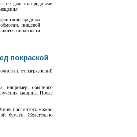
обы не дышать вредными
омещения.
здействию вредных
 обмотать пищевой
ящиеся поблизости
ед покраской
очистить от загрязнений
а, например, обычного
получения кашицы. После
. Лишь после этого можно
ой бумаги. Желательно