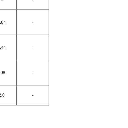
,84
-
,44
-
108
-
2,0
-