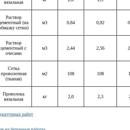
вязальная
Раствор
цементный (на
м3
0,84
0,92
0
обмазку сетки)
Раствор
цементный с
м3
2,44
2,56
2
очесами
Сетка
проволочная
м2
108
108
(тканая)
Проволока
кг
2,0
2,3
вязальная
укатурных работ
ов на бетонные работы