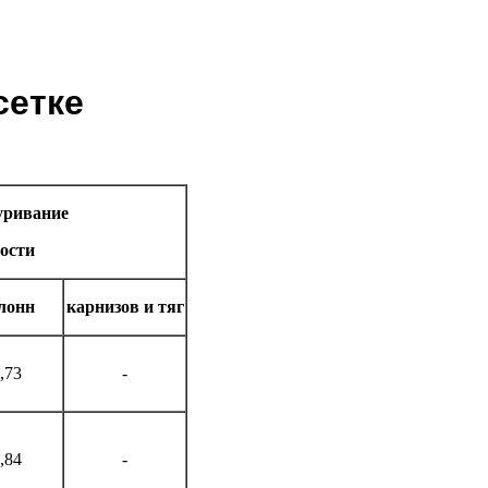
сетке
уривание
ости
лонн
карнизов и тяг
,73
-
,84
-