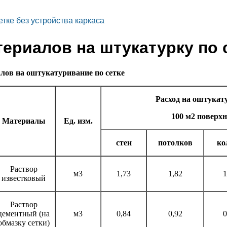
тке без устройства каркаса
териалов на штукатурку по 
лов на оштукатуривание по сетке
Расход на оштукат
100 м2
поверхн
Материалы
Ед. изм.
стен
потолков
ко
Раствор
м3
1,73
1,82
1
известковый
Раствор
цементный (на
м3
0,84
0,92
0
обмазку сетки)