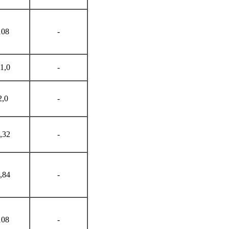
108
-
1,0
-
2,0
-
,32
-
,84
-
108
-