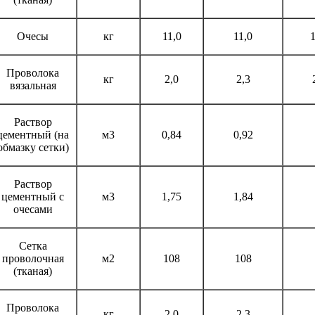
Очесы
кг
11,0
11,0
1
Проволока
кг
2,0
2,3
вязальная
Раствор
цементный (на
м3
0,84
0,92
обмазку сетки)
Раствор
цементный с
м3
1,75
1,84
очесами
Сетка
проволочная
м2
108
108
(тканая)
Проволока
кг
2,0
2,3