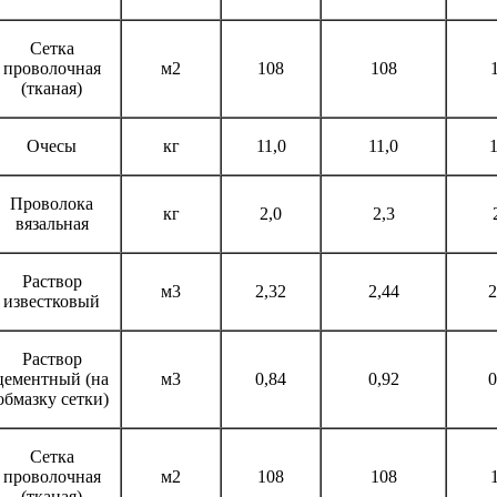
Сетка
проволочная
м2
108
108
(тканая)
Очесы
кг
11,0
11,0
1
Проволока
кг
2,0
2,3
вязальная
Раствор
м3
2,32
2,44
2
известковый
Раствор
цементный (на
м3
0,84
0,92
0
обмазку сетки)
Сетка
проволочная
м2
108
108
(тканая)