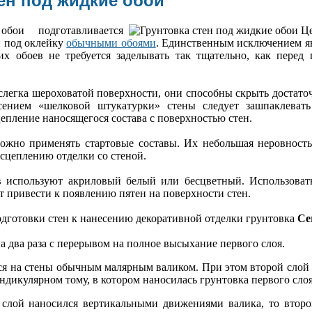
ен под жидкие обои
бои подготавливается
и под оклейку
обычными обоями
. Единственным исключением яв
их обоев не требуется заделывать так тщательно, как перед
 слегка шероховатой поверхности, они способны скрыть достато
ением «шелковой штукатурки» стены следует зашпаклевать 
епление наносящегося состава с поверхностью стен.
ожно применять стартовые составы. Их небольшая неровность
сцеплению отделки со стеной.
в используют акриловый белый или бесцветный. Использоват
ет привести к появлению пятен на поверхности стен.
одготовки стен к нанесению декоративной отделки грунтовка
Ce
на два раза с перерывом на полное высыхание первого слоя.
ся на стены обычным малярным валиком. При этом второй слой 
дикулярном тому, в котором наносилась грунтовка первого слоя
слой наносился вертикальными движениями валика, то второ