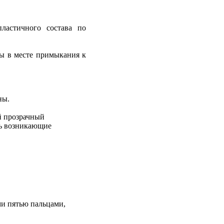
ластичного состава по
ны в месте примыкания к
ны.
й прозрачный
ть возникающие
ми пятью пальцами,