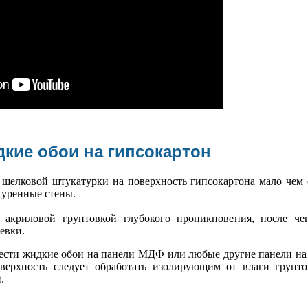
дкие обои на гипсокартон
шелковой штукатурки на поверхность гипсокартона мало чем 
туренные стены.
я акриловой грунтовкой глубокого проникновения, после ч
евки.
нести жидкие обои на панели МДФ или любые другие панели на
оверхность следует обработать изолирующим от влаги грунт
.