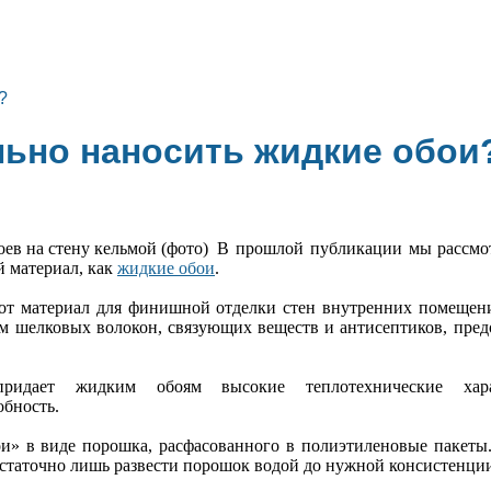
?
льно наносить жидкие обои
В прошлой публикации мы рассмо
 материал, как
жидкие обои
.
этот материал для финишной отделки стен внутренних помещен
м шелковых волокон, связующих веществ и антисептиков, пре
придает жидким обоям высокие теплотехнические хар
бность.
и» в виде порошка, расфасованного в полиэтиленовые пакеты
статочно лишь развести порошок водой до нужной консистенци