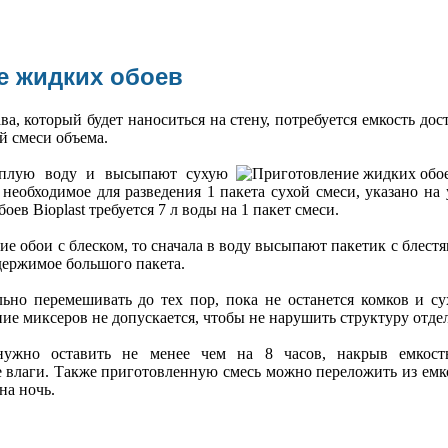
е жидких обоев
ва, который будет наноситься на стену, потребуется емкость дос
й смеси объема.
еплую воду и высыпают сухую
 необходимое для разведения 1 пакета сухой смеси, указано на
ев Bioplast требуется 7 л воды на 1 пакет смеси.
е обои с блеском, то сначала в воду высыпают пакетик с блест
держимое большого пакета.
ьно перемешивать до тех пор, пока не останется комков и с
е миксеров не допускается, чтобы не нарушить структуру отде
 нужно оставить не менее чем на 8 часов, накрыв емкост
 влаги. Также приготовленную смесь можно переложить из емко
на ночь.