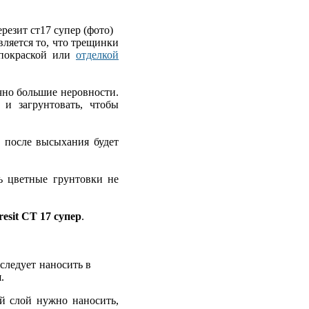
ляется то, что трещинки
 покраской или
отделкой
чно большие неровности.
и загрунтовать, чтобы
 после высыхания будет
ь цветные грунтовки не
resit CT 17 супер
.
следует наносить в
.
й слой нужно наносить,