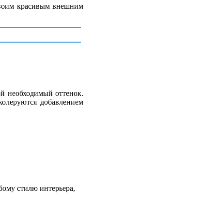
 своим красивым внешним
ой необходимый оттенок.
колеруются добавлением
ому стилю интерьера,