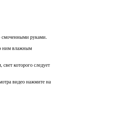
но смоченными руками.
по ним влажным
 свет которого следует
смотра видео нажмите на