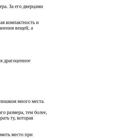
ра. За его дверцами
ая компактность и
анения вещей, а
ая драгоценное
слишком много места.
о размера, тем более,
ать ту, которая
омить место при