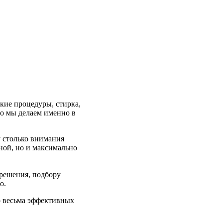
кие процедуры, стирка,
то мы делаем именно в
у столько внимания
ной, но и максимально
 решения, подбору
о.
о весьма эффективных