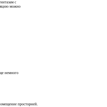
унитазам с
лляцию можно
еще немного
 помещение просторней.