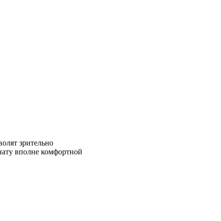
волят зрительно
нату вполне комфортной