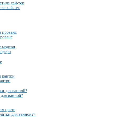
ле хай-тек
прованс
модерн
кантри
 для ванной?
ом цвете
плитки для ванной?
>