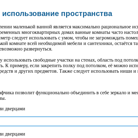
 использование пространства
ении маленькой ванной является максимально рациональное ис
овременных многоквартирных домах ванные комнаты часто насто
етр следует использовать с умом, чтобы не загромождать поме
ькой комнате всей необходимой мебели и сантехники, остаётся т
невозможно развернуться.
 использовать свободные участки на стенах, область под потолко
ь. К примеру, если закрепить полку под потолком, её можно испо
редств и других предметов. Также следует использовать ниши 
фчика позволит функционально объединить в себе зеркало и ме
ны.