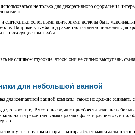
использоваться не только для декоративного оформления интерье
ую химию.
 и сантехники основными критериями должны быть максимальн
ость. Например, тумба под раковиной отлично подходит для хр
ыть проходящие там трубы.
ть не слишком глубокие, чтобы они не сильно выступали, съед
ники для небольшой ванной
ая для компактной ванной комнаты, также не должна занимать 
здкую раковину. Вместо нее лучше приобрести изделие небольшог
 можно найти раковины самых разных форм и расцветок, и подобр
ерьер.
аковину и ванну такой формы, которая будет максимально экон