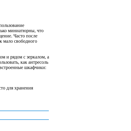
пользование
лько миниатюрны, что
щение. Часто после
ак мало свободного
м и рядом с зеркалом, а
льзовать, как антресоль
и встроенные шкафчики:
сто для хранения