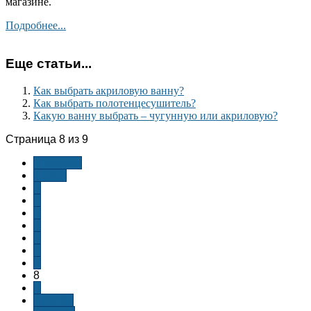
магазине.
Подробнее...
Еще статьи...
Как выбрать акриловую ванну?
Как выбрать полотенцесушитель?
Какую ванну выбрать – чугунную или акриловую?
Страница 8 из 9
В начало
Назад
1
2
3
4
5
6
7
8
9
Вперёд