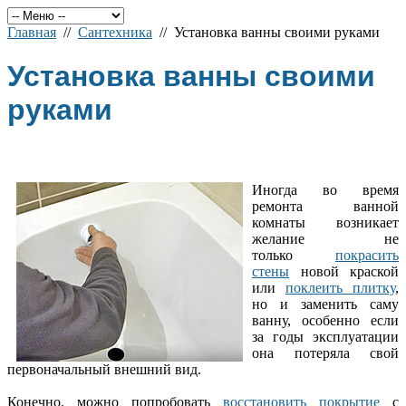
Главная
//
Сантехника
// Установка ванны своими руками
Установка ванны своими
руками
Иногда во время
ремонта ванной
комнаты возникает
желание не
только
покрасить
стены
новой краской
или
поклеить плитку
,
но и заменить саму
ванну, особенно если
за годы эксплуатации
она потеряла свой
первоначальный внешний вид.
Конечно, можно попробовать
восстановить покрытие
с